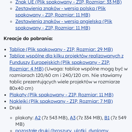
Znak UE (Plik spakowany - ZIP, Rozmiar: 33 MB)
Zestawienia znaków - wersja polska (Plik
spakowany - ZIP, Rozmiar: 11 MB)
Zestawienia znaków - wersja angielska (Plik
spakowany - ZIP, Rozmiar: 11 MB)
Kreacje do pobrania:
Tablice (Plik spakowany - ZIP, Rozmiar: 29 MB)
Tablice wspólne dla kilku projektów realizowanych z
Funduszy Europejskich (Plik spakowany - ZIP,
Rozmiar: 4 MB)
(Uwaga: tablice wspólne mogą być w
rozmiarach 120/60 cm i 240/120 cm. Nie stawiamy
tablic prezentujących wiele projektów w rozmiarze
80x40 cm)
Plakaty (Plik spakowany - ZIP, Rozmiar: 11 MB)
Naklejki (Plik spakowany - ZIP, Rozmiar: 7 MB)
Druki
plakaty:
A2
(7z 543 MB),
A3
(7z 334 MB),
B1
(7z 549
MB)
pozostałe druki (broszury, ulotki, dyplomy,