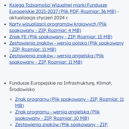
Księga Tożsamości Wizualnej marki Fundusze
Europejskie 2021-2027 (Plik PDF, Rozmiar: 36 MB)
-
aktualizacja styczeń 2024 r.
Karty wizualizacji programów krajowych (Plik
spakowany - ZIP, Rozmiar: 4 MB)
Znak FE (Plik spakowany - ZIP, Rozmiar: 15 MB)
Zestawienia znaków - wersja polska (Plik spakowany
- ZIP, Rozmiar: 11 MB)
Zestawienia znaków - wersja angielska (Plik
spakowany - ZIP, Rozmiar: 11 MB)
Fundusze Europejskie na Infrastrukturę, Klimat,
Środowisko
Znak programu (Plik spakowany - ZIP, Rozmiar: 11
MB)
Znak programu - wersja angielska (Plik
spakowany - ZIP, Rozmiar: 10 MB)
Zestawienia znaków (Plik spakowany - ZIP,