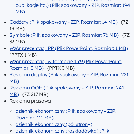
publikacje itd.) (Plik spakowany - ZIP, Rozmiar: 194
MB)
Gadżety (Plik spakowany - ZIP, Rozmiar: 14 MB)
(7Z
13 MB)
Symbole (Plik spakowany - ZIP, Rozmiar: 76 MB)
(7Z
33 MB)
Wzór prezentacji PP (Plik PowerPoint, Rozmiar: 1 MB)
(PPTX 1 MB)
Wzór prezentacji w formacie 16:9 (Plik PowerPoint,
Rozmiar: 3 MB)
(PPTX 3 MB)
Reklama display (Plik spakowany - ZIP, Rozmiar: 221
MB)
Reklama OOH (Plik spakowany - ZIP, Rozmiar: 242
MB)
(7Z 217 MB)
Reklama prasowa
dziennik ekonomiczny (Plik spakowany - ZIP,
Rozmiar: 111 MB)
dziennik ekonomiczny (pół strony)
dziennik ekonomiczny (rozkładówka) (Plik