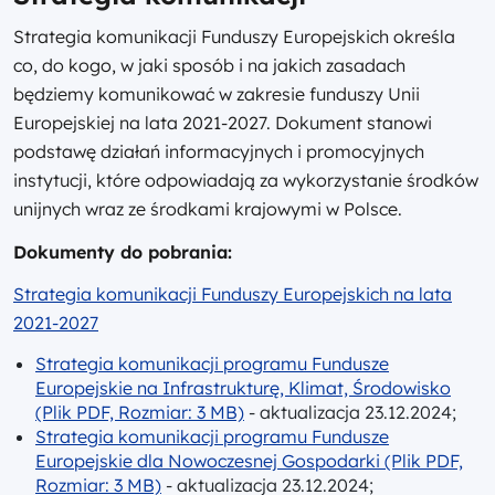
Strategia komunikacji Funduszy Europejskich określa
co, do kogo, w jaki sposób i na jakich zasadach
będziemy komunikować w zakresie funduszy Unii
Europejskiej na lata 2021-2027. Dokument stanowi
podstawę działań informacyjnych i promocyjnych
instytucji, które odpowiadają za wykorzystanie środków
unijnych wraz ze środkami krajowymi w Polsce.
Dokumenty do pobrania:
Strategia komunikacji Funduszy Europejskich na lata
2021-2027
Strategia komunikacji programu Fundusze
Europejskie na Infrastrukturę, Klimat, Środowisko
(Plik PDF, Rozmiar: 3 MB)
- aktualizacja 23.12.2024;
Strategia komunikacji programu Fundusze
Europejskie dla Nowoczesnej Gospodarki (Plik PDF,
Rozmiar: 3 MB)
- aktualizacja 23.12.2024;