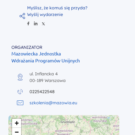
Myślisz, że komuś się przyda?
Wyślij wydarzenie
ORGANIZATOR
Mazowiecka Jednostka
Wdrażania Programów Unijnych
ul. Inflancka 4
00-189 Warszawa
0225422548
szkolenia@mazowia.eu
+
−