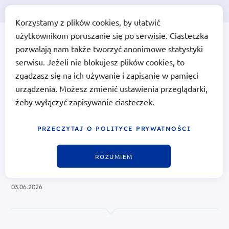
Korzystamy z plików cookies, by ułatwić
użytkownikom poruszanie się po serwisie. Ciasteczka
Portal Funduszy Europejskich
Portal Funduszy
pozwalają nam także tworzyć anonimowe statystyki
Europejskich
serwisu. Jeżeli nie blokujesz plików cookies, to
zgadzasz się na ich używanie i zapisanie w pamięci
urządzenia. Możesz zmienić ustawienia przeglądarki,
żeby wyłączyć zapisywanie ciasteczek.
Rozporządzenie Ministra Rolnictwa i
Rozwoju Wsi ws. szczegółowych warunków
przyznawania i wypłaty pomocy finansowej
PRZECZYTAJ O POLITYCE PRYWATNOŚCI
na realizację operacji w ramach Priorytetu
1
ROZUMIEM
Dokumenty
03.06.2026