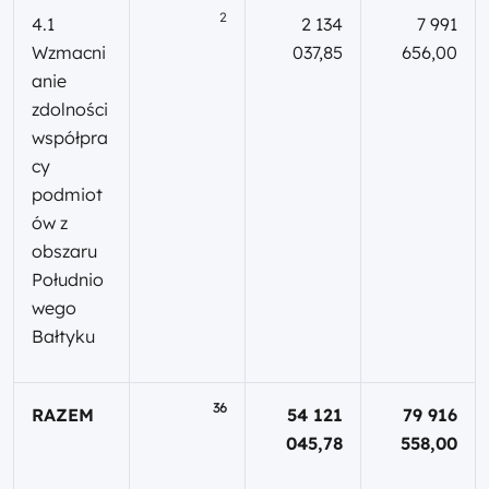
2
4.1
2 134
7 991
Wzmacni
037,85
656,00
anie
zdolności
współpra
cy
podmiot
ów z
obszaru
Południo
wego
Bałtyku
36
RAZEM
54 121
79 916
045,78
558,00