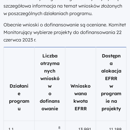
szczegółowa informacja na temat wniosków złożonych
w poszczególnych działaniach programu.
Obecnie wnioski o dofinansowanie są oceniane. Komitet
Monitorujący wybierze projekty do dofinansowania 22
czerwca 2023 r.
Liczba
Dostępn
otrzyma
a
nych
alokacja
wnioskó
EFRR
Działani
w
Wniosko
w
e
o
wana
program
program
dofinans
kwota
ie na
u
owanie
EFRR
projekty
8
1.1
13 991
11 188