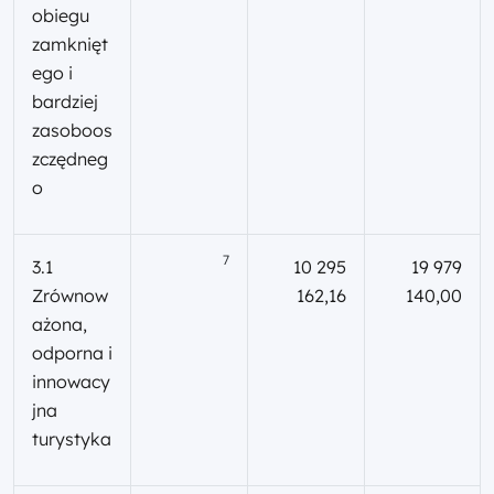
obiegu
zamknięt
ego i
bardziej
zasoboos
zczędneg
o
7
3.1
10 295
19 979
Zrównow
162,16
140,00
ażona,
odporna i
innowacy
jna
turystyka