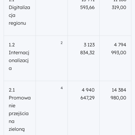
Digitaliza
593,66
319,00
cja
regionu
2
1.2
3 123
4 794
Internacj
834,32
993,00
onalizacj
a
4
2.1
4 940
14 384
Promowa
647,29
980,00
nie
przejścia
na
zieloną