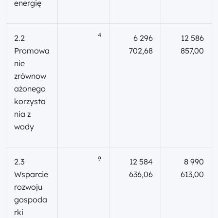
energię
4
2.2
6 296
12 586
Promowa
702,68
857,00
nie
zrównow
ażonego
korzysta
nia z
wody
9
2.3
12 584
8 990
Wsparcie
636,06
613,00
rozwoju
gospoda
rki