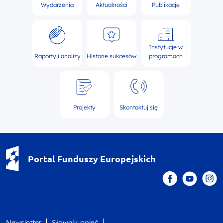
Wydarzenia
Aktualności
Publikacje
Instytucje w
Raporty i analizy
Historie sukcesów
programach
Projekty
Skontaktuj się
Portal Funduszy Europejskich
Newsletter
Słownik pojęć